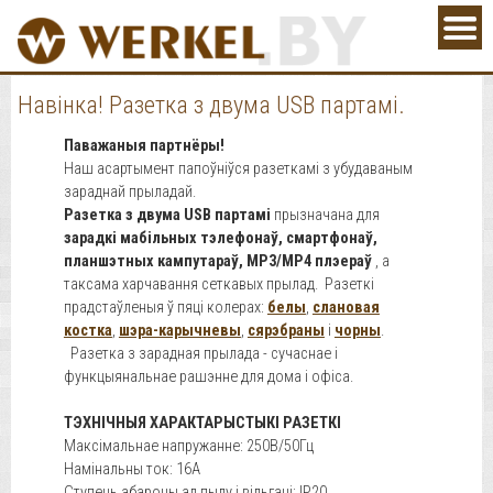
Навінка! Разетка з двума USB партамі.
Паважаныя партнёры!
Наш асартымент папоўніўся разеткамі з убудаваным
зараднай прыладай.
Разетка з двума USB партамі
прызначана для
зарадкі мабільных тэлефонаў, смартфонаў,
планшэтных кампутараў, MP3/MP4 плэераў
, а
таксама харчавання сеткавых прылад. Разеткі
прадстаўленыя ў пяці колерах:
белы
,
слановая
костка
,
шэра-карычневы
,
сярэбраны
і
чорны
.
Разетка з зарадная прылада - сучаснае і
функцыянальнае рашэнне для дома і офіса.
ТЭХНІЧНЫЯ ХАРАКТАРЫСТЫКІ РАЗЕТКІ
Максімальнае напружанне: 250В/50Гц
Намінальны ток: 16А
Ступень абароны ад пылу і вільгаці: IР20