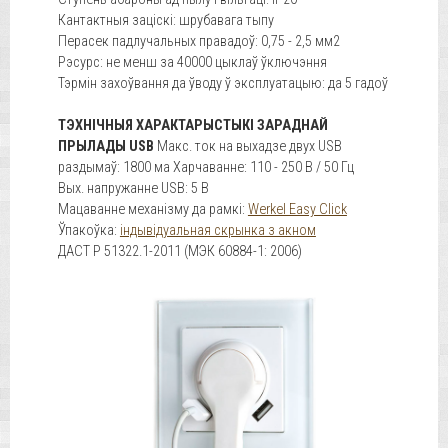
Кантактныя заціскі: шрубавага тыпу
Перасек падлучальных правадоў: 0,75 - 2,5 мм2
Рэсурс: не менш за 40000 цыклаў ўключэння
Тэрмін захоўвання да ўводу ў эксплуатацыю: да 5 гадоў
ТЭХНІЧНЫЯ ХАРАКТАРЫСТЫКІ ЗАРАДНАЙ
ПРЫЛАДЫ USB
Макс. ток на выхадзе двух USB
раздымаў: 1800 ма Харчаванне: 110 - 250 В / 50 Гц
Вых. напружанне USB: 5 В
Мацаванне механізму да рамкі:
Werkel Easy Click
Ўпакоўка:
індывідуальная скрынка з акном
ДАСТ Р 51322.1-2011 (МЭК 60884-1: 2006)