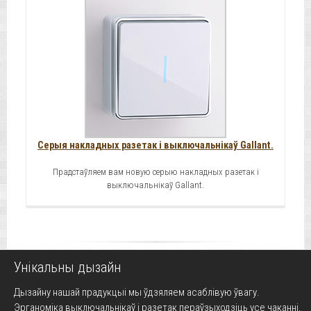
Серыя накладных разетак і выключальнікаў Gallant.
Прадстаўляем вам новую серыю накладных разетак і
выключальнікаў Gallant.
Унікальны дызайн
Дызайну нашай прадукцыі мы ўдзяляем асаблівую ўвагу.
Эрганоміка выключальнікаў і разетак пераўзыходзіць усе чаканні.