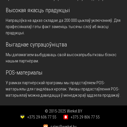
Высокая якасць прадукцыі
Напрацоўка на адказ складае да 200 000 цыклаў уключэнняў. Для
прафесіяналаў гэты факт заменіць тысячы слоў аб якасці
прадукцыі.
Выгаднае супрацоўніцтва
Мы дапамагаем выбудаваць свой высокапрыбытковы бізнэс
нашым партнёрам.
POS-материалы
У рамках партнёрскай праграмы мы прадстаўляем POS-
матэрыялы для гандлёвых кропак. Умовы прадастаўлення POS-
матэрыялаў можна даведацца ў менеджэраў аддзела продажаў.
© 2015-2025 Werkel.BY
+375 29 606 77 55
+375 29 806 77 55
sales@werkel.by