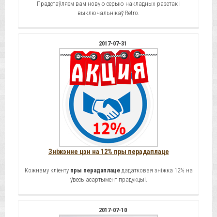
Прадстаўляем вам новую серыю накладных разетак і
выключальнікаў Retro.
2017-07-31
Зніжэнне цэн на 12% пры перадаплаце
Кожнаму кліенту
пры перадаплаце
дадатковая зніжка 12% на
ўвесь асартымент прадукцыі.
2017-07-10